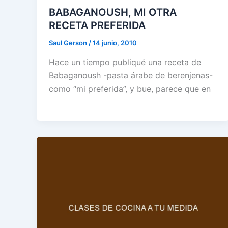
BABAGANOUSH, MI OTRA
RECETA PREFERIDA
Saul Gerson
/
14 junio, 2010
Hace un tiempo publiqué una receta de
Babaganoush -pasta árabe de berenjenas-
como “mi preferida”, y bue, parece que en