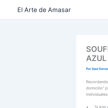
Ir
El Arte de Amasar
al
contenido
SOUF
AZUL
Por
Saul Gers
Recordando 
domicilio” 
individuales
¾ kgs de