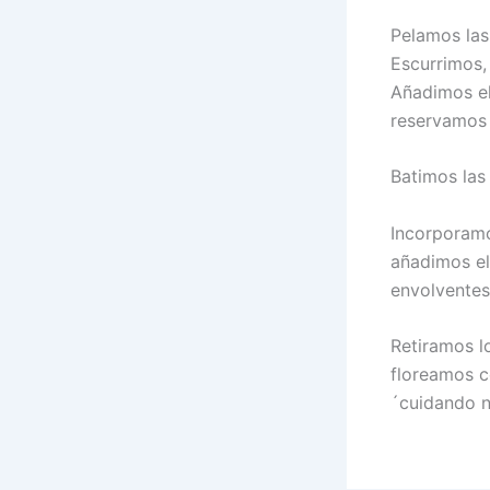
Pelamos las
Escurrimos,
Añadimos el
reservamos
Batimos las
Incorporamo
añadimos el
envolventes
Retiramos l
floreamos c
´cuidando n