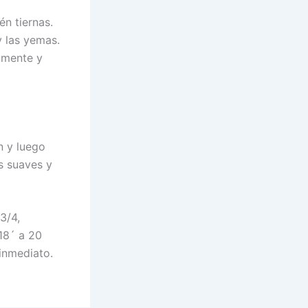
n tiernas.
 las yemas.
amente y
n y luego
s suaves y
3/4,
18´ a 20
inmediato.