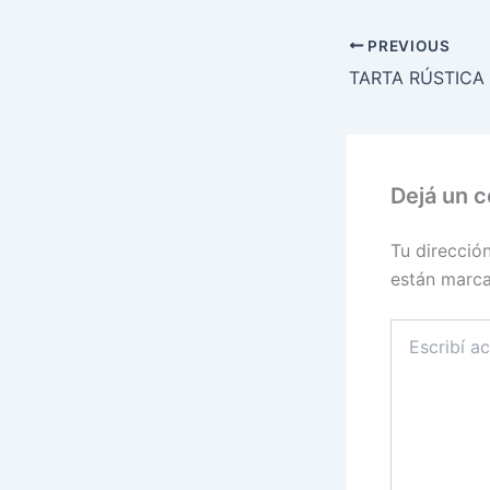
PREVIOUS
Dejá un 
Tu direcció
están marc
Escribí
acá...