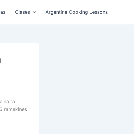
tas
Clases
Argentine Cooking Lessons
O
cina “a
 6 ramekines