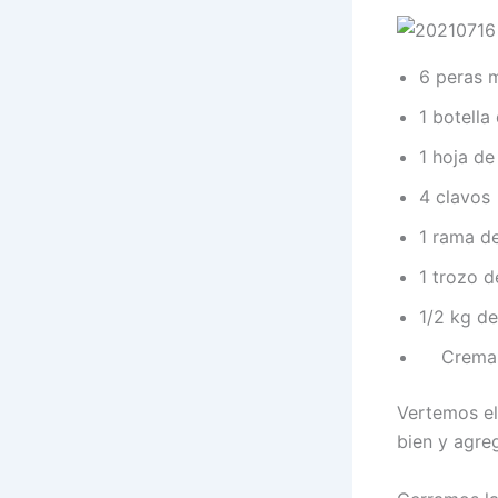
6 peras m
1 botell
1 hoja de
4 clavos
1 rama de
1 trozo d
1/2 kg de
Crema ba
Vertemos el 
bien y agre