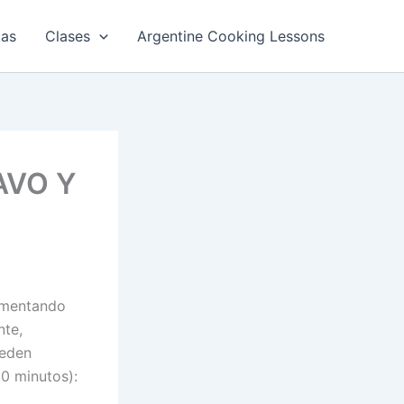
tas
Clases
Argentine Cooking Lessons
AVO Y
rimentando
nte,
ueden
60 minutos):