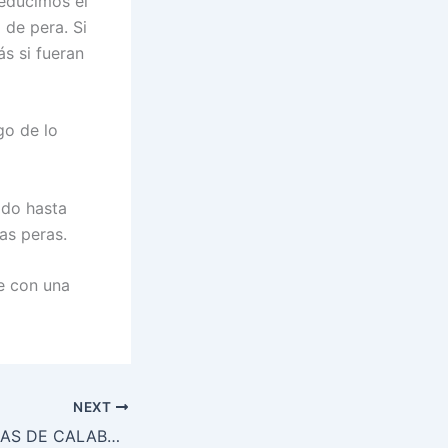
reducimos el
de pera. Si
ás si fueran
go de lo
ido hasta
as peras.
e con una
NEXT
TARTA SIN HARINAS DE CALABAZA Y ESPINACAS