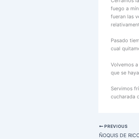
Cerramos la
fuego a mín
fueran las 
relativamen
Pasado tiem
cual quitam
Volvemos a 
que se haya
Servimos fr
cucharada d
PREVIOUS