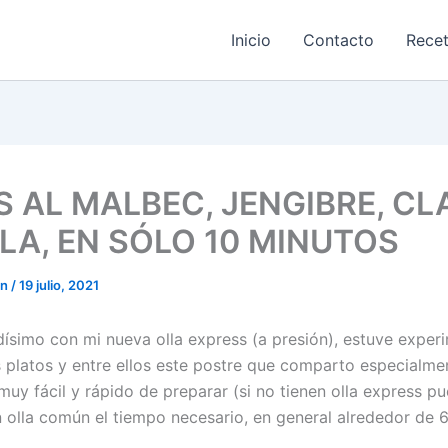
Inicio
Contacto
Rece
S AL MALBEC, JENGIBRE, CL
LA, EN SÓLO 10 MINUTOS
on
/
19 julio, 2021
ísimo con mi nueva olla express (a presión), estuve expe
 platos y entre ellos este postre que comparto especialme
muy fácil y rápido de preparar (si no tienen olla express p
n olla común el tiempo necesario, en general alrededor de 