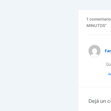
1 comentari
MINUTOS”
Fa
Qu
R
Dejá un 