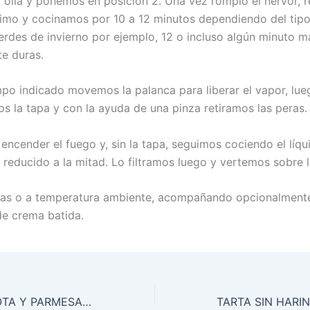
 olla y ponemos en posición 2. Una vez rompió el hervor, 
imo y cocinamos por 10 a 12 minutos dependiendo del tipo 
verdes de invierno por ejemplo, 12 o incluso algún minuto m
te duras.
po indicado movemos la palanca para liberar el vapor, lue
os la tapa y con la ayuda de una pinza retiramos las peras.
encender el fuego y, sin la tapa, seguimos cociendo el líqu
 reducido a la mitad. Lo filtramos luego y vertemos sobre l
ías o a temperatura ambiente, acompañando opcionalment
e crema batida.
ÑOQUIS DE RICOTA Y PARMESANO CON MANTECA AL ROMERO