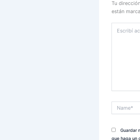
Tu direcció
están marc
Escribí
acá...
Name*
Guardar m
que haga un 