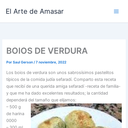
Ir
El Arte de Amasar
al
contenido
BOIOS DE VERDURA
Por
Saul Gerson
/
7 noviembre, 2022
Los boios de verdura son unos sabrosísimos pastelitos
típicos de la comida judía sefaradí. Comparto esta receta
que recibí de una querida amiga sefaradí -receta de familia-
y que me ha dado excelentes resultados; la cantidad
dependerá del tamaño que elijamos:
– 500 g
de harina
0000
– 300 ml