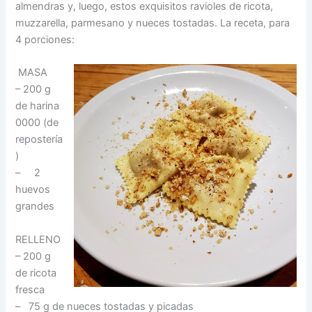
almendras y, luego, estos exquisitos ravioles de ricota,
muzzarella, parmesano y nueces tostadas. La receta, para
4 porciones:
MASA
– 200 g
de harina
0000 (de
repostería
)
– 2
huevos
grandes
RELLENO
– 200 g
de ricota
fresca
– 75 g de nueces tostadas y picadas