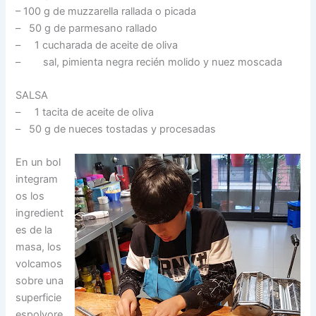
– 100 g de muzzarella rallada o picada
– 50 g de parmesano rallado
– 1 cucharada de aceite de oliva
– sal, pimienta negra recién molido y nuez moscada
SALSA
– 1 tacita de aceite de oliva
– 50 g de nueces tostadas y procesadas
En un bol
integram
os los
ingredient
es de la
masa, los
volcamos
sobre una
superficie
espolvore