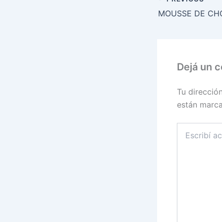
Dejá un 
Tu direcció
están marc
Escribí
acá...