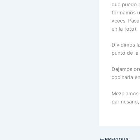
que puedo p
formamos un
veces. Pasa
en la foto).
Dividimos l
punto de la 
Dejamos ore
cocinarla e
Mezclamos c
parmesano, 
PREVIOUS