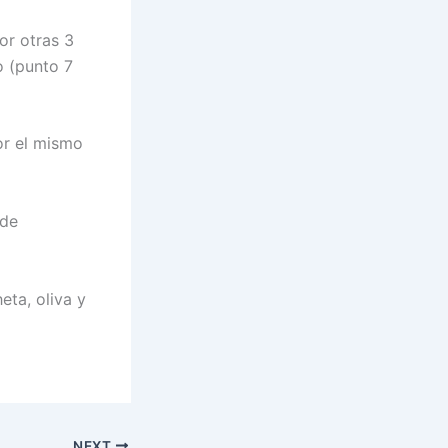
or otras 3
o (punto 7
or el mismo
 de
eta, oliva y
NEXT