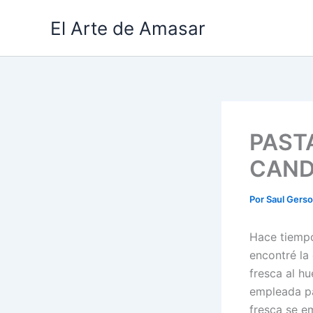
Ir
El Arte de Amasar
al
contenido
PAST
CAND
Por
Saul Gers
Hace tiempo
encontré la
fresca al hu
empleada pa
fresca se e