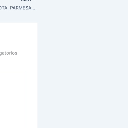
SOUFFLÉ DE RICOTA, PARMESANO, MUZZARELLA Y ESTRAGÓN
gatorios