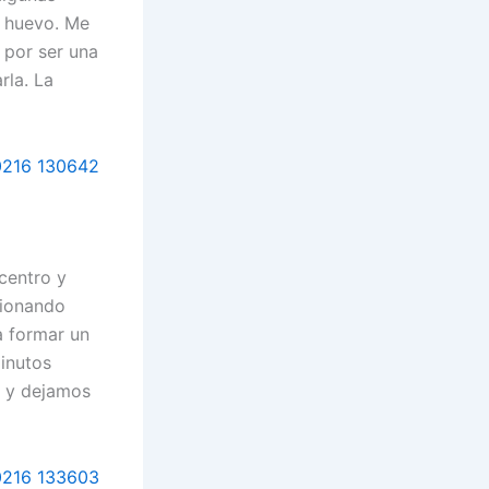
n huevo. Me
 por ser una
rla. La
centro y
sionando
a formar un
inutos
m y dejamos