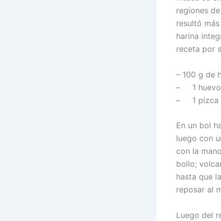
regiones de 
resultó más 
harina integ
receta por 
– 100 g de h
– 1 huevo
– 1 pizca 
En un bol h
luego con u
con la mano
bollo; volc
hasta que l
reposar al 
Luego del 