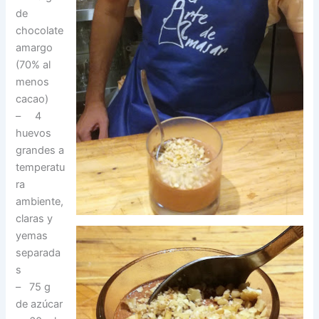
de
chocolate
amargo
(70% al
menos
cacao)
– 4
huevos
grandes a
temperatu
ra
ambiente,
claras y
yemas
separada
s
– 75 g
de azúcar