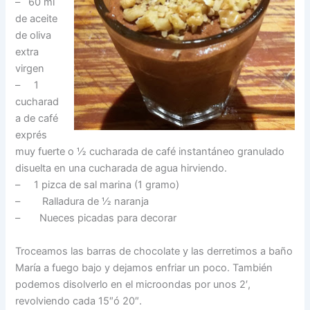
– 60 ml
de aceite
de oliva
extra
virgen
– 1
cucharad
a de café
exprés
muy fuerte o ½ cucharada de café instantáneo granulado
disuelta en una cucharada de agua hirviendo.
– 1 pizca de sal marina (1 gramo)
– Ralladura de ½ naranja
– Nueces picadas para decorar
Troceamos las barras de chocolate y las derretimos a baño
María a fuego bajo y dejamos enfriar un poco. También
podemos disolverlo en el microondas por unos 2′,
revolviendo cada 15″ó 20″.