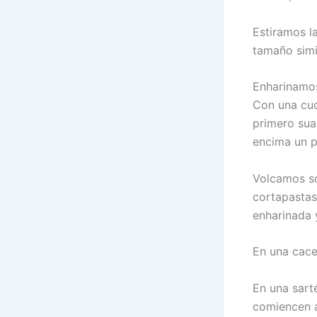
Estiramos l
tamaño simi
Enharinamos 
Con una cuc
primero sua
encima un p
Volcamos so
cortapastas
enharinada 
En una cace
En una sart
comiencen a