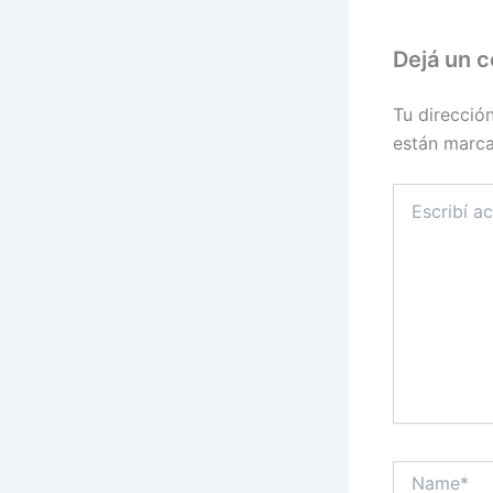
Dejá un 
Tu direcció
están marc
Escribí
acá...
Name*