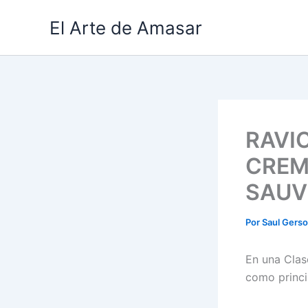
Ir
El Arte de Amasar
al
contenido
RAVI
CREM
SAUV
Por
Saul Gers
En una Clas
como princi