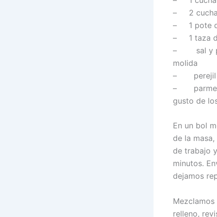
– 2 cuchar
– 1 pote d
– 1 taza de
– sal y pi
molida
– perejil 
– parmesan
gusto de lo
En un bol m
de la masa,
de trabajo
minutos. En
dejamos rep
Mezclamos l
relleno, re