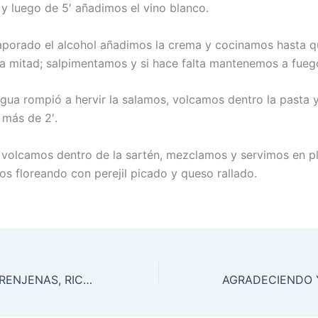
y luego de 5′ añadimos el vino blanco.
porado el alcohol añadimos la crema y cocinamos hasta q
la mitad; salpimentamos y si hace falta mantenemos a fueg
gua rompió a hervir la salamos, volcamos dentro la pasta 
 más de 2′.
 volcamos dentro de la sartén, mezclamos y servimos en p
os floreando con perejil picado y queso rallado.
INVOLTINI DE BERENJENAS, RICOTA, PARMESANO, MUZZARELLA Y NUECES