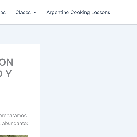
tas
Clases
Argentine Cooking Lessons
CON
O Y
 preparamos
, abundante: