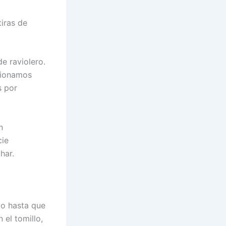
tiras de
e raviolero.
esionamos
s por
n
cie
har.
jo hasta que
 el tomillo,