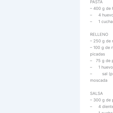
PASTA
– 400 g de 
– 4 huevo
– 1 cuchara
RELLENO
– 250 g de 
– 100 g de 
picadas
– 75 g de 
– 1 huevol
– sal (poc
moscada
SALSA
– 300 g de 
– 4 diente
– 1 cuchar