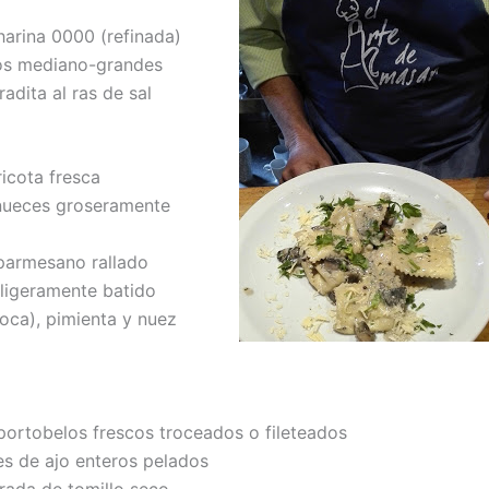
harina 0000 (refinada)
s mediano-grandes
dita al ras de sal
ricota fresca
nueces groseramente
parmesano rallado
igeramente batido
a), pimienta y nuez
portobelos frescos troceados o fileteados
s de ajo enteros pelados
ada de tomillo seco