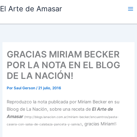
Ir
El Arte de Amasar
al
contenido
GRACIAS MIRIAM BECKER
POR LA NOTA EN EL BLOG
DE LA NACIÓN!
Por
Saul Gerson
/
21 julio, 2016
Reproduzco la nota publicada por Miriam Becker en su
Bloog de La Nación, sobre una receta de
El Arte de
Amasar
(http://blogs.lanacion.com.ar/miriam-becker/encuentros/pasta-
, gracias Miriam!:
casera-con-salsa-de-calabaza-panceta-y-salvia/)