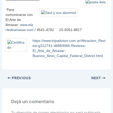
Para
comunicarse con
El Arte de
Amasar:
www.ela
rtedeamasar.com
/ 4541-4791 15-5051-8817
https://www.tripadvisor.com.ar/Attraction_Revi
ew-g312741-d6883066-Reviews-
El_Arte_de_Amasar-
Buenos_Aires_Capital_Federal_District.html
PREVIOUS
NEXT
Dejá un comentario
Tu dirección de correo electrónico no será publicada.