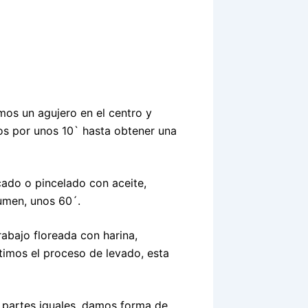
mos un agujero en el centro y
os por unos 10` hasta obtener una
ado o pincelado con aceite,
umen, unos 60´.
rabajo floreada con harina,
imos el proceso de levado, esta
 partes iguales, damos forma de