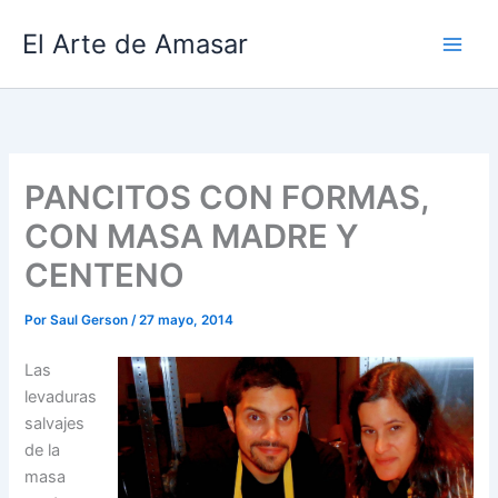
Ir
El Arte de Amasar
al
contenido
PANCITOS CON FORMAS,
CON MASA MADRE Y
CENTENO
Por
Saul Gerson
/
27 mayo, 2014
Las
levaduras
salvajes
de la
masa