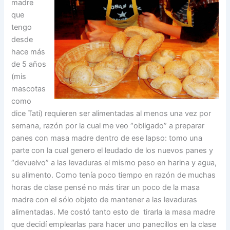
madre
que
tengo
desde
hace más
de 5 años
(mis
mascotas
como
dice Tati) requieren ser alimentadas al menos una vez por
semana, razón por la cual me veo “obligado” a preparar
panes con masa madre dentro de ese lapso: tomo una
parte con la cual genero el leudado de los nuevos panes y
“devuelvo” a las levaduras el mismo peso en harina y agua,
su alimento. Como tenía poco tiempo en razón de muchas
horas de clase pensé no más tirar un poco de la masa
madre con el sólo objeto de mantener a las levaduras
alimentadas. Me costó tanto esto de tirarla la masa madre
que decidí emplearlas para hacer uno panecillos en la clase