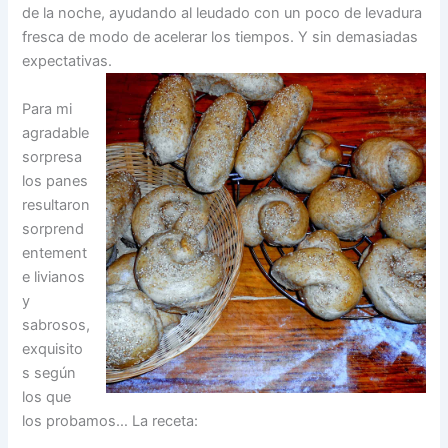
de la noche, ayudando al leudado con un poco de levadura
fresca de modo de acelerar los tiempos. Y sin demasiadas
expectativas.
Para mi
agradable
sorpresa
los panes
resultaron
sorprend
entement
e livianos
y
sabrosos,
exquisito
s según
los que
los probamos… La receta: