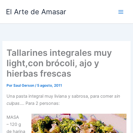
Ir
El Arte de Amasar
al
contenido
Tallarines integrales muy
light,con brócoli, ajo y
hierbas frescas
Por
Saul Gerson
/
5 agosto, 2011
Una pasta integral muy liviana y sabrosa, para comer
sin
culpas
…. Para 2 personas:
MASA
– 120 g
de harina