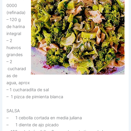
0000
(refinada)
– 120 g
de harina
integral
– 2
huevos
grandes
– 2
cucharad
as de
agua, aprox
– 1 cucharadita de sal
– 1 pizca de pimienta blanca
SALSA
– 1 cebolla cortada en media juliana
– 1 diente de ajo picado