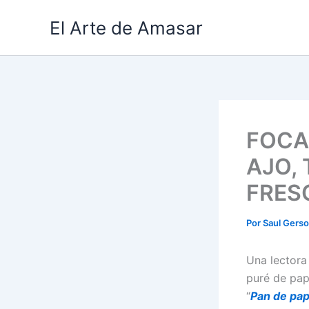
Ir
El Arte de Amasar
al
contenido
FOCA
AJO,
FRES
Por
Saul Gers
Una lectora
puré de pap
“
Pan de pap