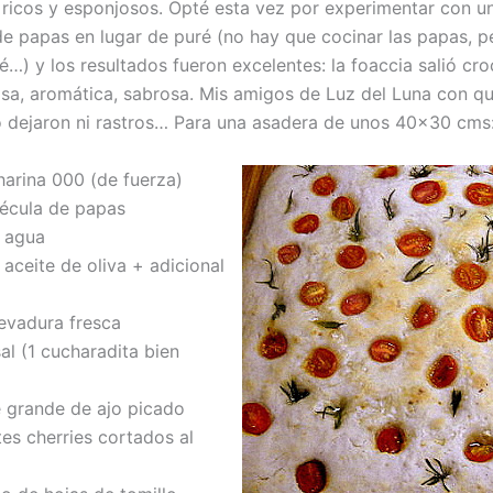
icos y esponjosos. Opté esta vez por experimentar con u
de papas en lugar de puré (no hay que cocinar las papas, pe
é…) y los resultados fueron excelentes: la foaccia salió cro
sa, aromática, sabrosa. Mis amigos de Luz del Luna con qu
 dejaron ni rastros… Para una asadera de unos 40×30 cms
harina 000 (de fuerza)
fécula de papas
 agua
aceite de oliva + adicional
evadura fresca
al (1 cucharadita bien
 grande de ajo picado
s cherries cortados al