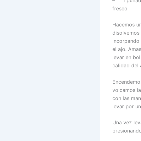
– 1 puñado
fresco
Hacemos una 
disolvemos 
incorpando 
el ajo. Ama
levar en bo
calidad del
Encendemos 
volcamos la
con las man
levar por un
Una vez lev
presionando 