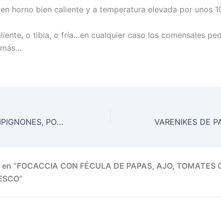
n horno bien caliente y a temperatura elevada por unos 10
liente, o tibia, o fría…en cualquier caso los comensales pe
a más…
TARTA DE CHAMPIGNONES, PORTOBELOS Y ECHALOTES
io en “FOCACCIA CON FÉCULA DE PAPAS, AJO, TOMATES 
ESCO”