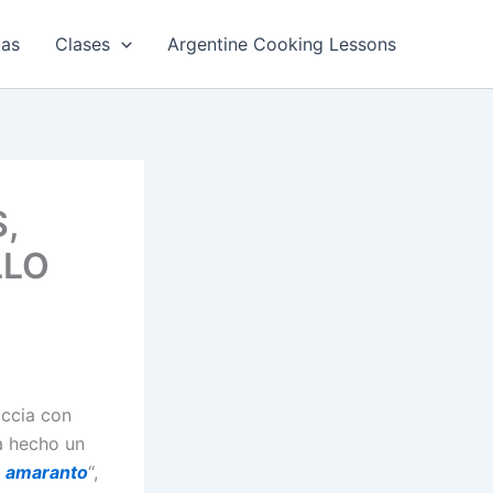
tas
Clases
Argentine Cooking Lessons
,
LLO
accia con
a hecho un
e amaranto
“,