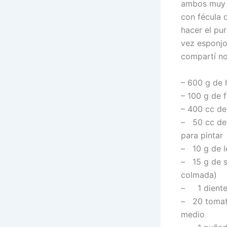
ambos muy r
con fécula 
hacer el pur
vez esponjo
compartí no
– 600 g de 
– 100 g de 
– 400 cc de
– 50 cc de 
para pintar
– 10 g de l
– 15 g de s
colmada)
– 1 diente
– 20 tomate
medio