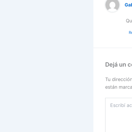
Gab
Qu
R
Dejá un 
Tu direcció
están marc
Escribí
acá...