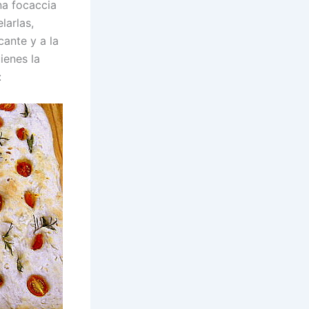
na focaccia
larlas,
cante y a la
ienes la
: