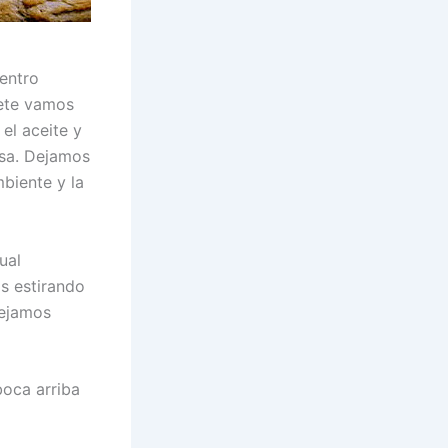
centro
nete vamos
el aceite y
osa. Dejamos
biente y la
ual
s estirando
dejamos
boca arriba