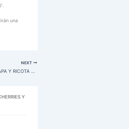
′.
dirán una
NEXT
VARENIKES DE PAPA Y RICOTA CON YOGUR EN LA MASA Y FRITOS DE UN SOLO LADO
CHERRIES Y