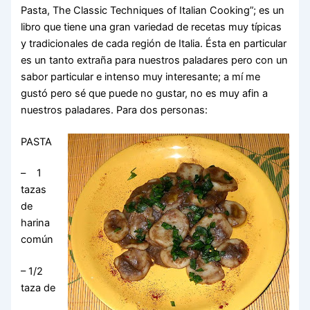
Pasta, The Classic Techniques of Italian Cooking”; es un
libro que tiene una gran variedad de recetas muy típicas
y tradicionales de cada región de Italia. Ésta en particular
es un tanto extraña para nuestros paladares pero con un
sabor particular e intenso muy interesante; a mí me
gustó pero sé que puede no gustar, no es muy afin a
nuestros paladares. Para dos personas:
PASTA
– 1
tazas
de
harina
común
– 1/2
taza de