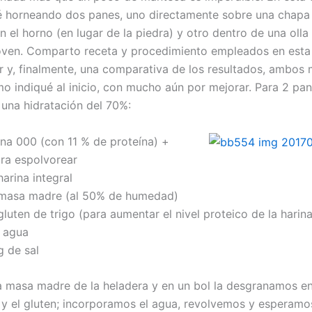
 horneando dos panes, uno directamente sobre una chapa
 el horno (en lugar de la piedra) y otro dentro de una olla 
oven. Comparto receta y procedimiento empleados en esta
ar y, finalmente, una comparativa de los resultados, ambos
o indiqué al inicio, con mucho aún por mejorar. Para 2 pa
 una hidratación del 70%:
ina 000 (con 11 % de proteína) +
ara espolvorear
arina integral
 masa madre (al 50% de humedad)
uten de trigo (para aumentar el nivel proteico de la harina
 agua
 de sal
a masa madre de la heladera y en un bol la desgranamos en
a y el gluten; incorporamos el agua, revolvemos y esperamo