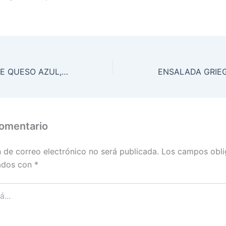
SORRENTINOS DE QUESO AZUL, RICOTA Y PARMESANO, CON MANTECA A LA SALVIA Y NUECES
comentario
n de correo electrónico no será publicada.
Los campos obli
ados con
*