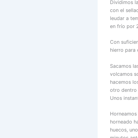
Dividimos l
con el sell
leudar a te
en frío por
Con suficie
hierro para 
Sacamos las 
volcamos sob
hacemos los
otro dentro
Unos instan
Horneamos a
horneado ha
huecos, uno
minutos ante