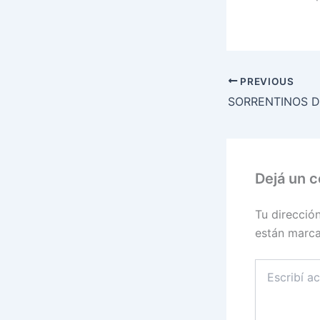
PREVIOUS
Dejá un 
Tu direcció
están marc
Escribí
acá...