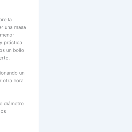
bre la
er una masa
a menor
y práctica
os un bollo
erto.
sionando un
r otra hora
e diámetro
mos