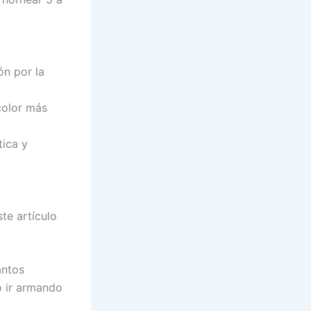
ón por la
 color más
tica y
te artículo
antos
o ir armando