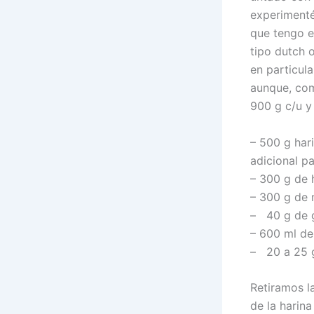
experimenté
que tengo en
tipo dutch 
en particul
aunque, com
900 g c/u y
– 500 g har
adicional p
– 300 g de h
– 300 g de
– 40 g de gl
– 600 ml de
– 20 a 25 g
Retiramos l
de la harin