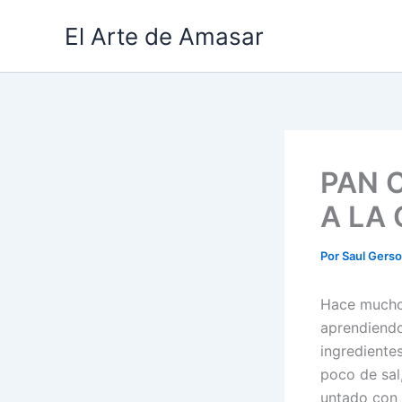
Ir
El Arte de Amasar
al
contenido
PAN 
A LA
Por
Saul Gers
Hace mucho
aprendiendo
ingrediente
poco de sal,
untado con 