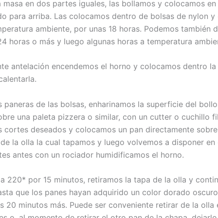
a masa en dos partes iguales, las bollamos y colocamos en
ado para arriba. Las colocamos dentro de bolsas de nylon 
mperatura ambiente, por unas 18 horas. Podemos también d
 24 horas o más y luego algunas horas a temperatura ambie
nte antelación encendemos el horno y colocamos dentro la 
calentarla.
paneras de las bolsas, enharinamos la superficie del bollo,
re una paleta pizzera o similar, con un cutter o cuchillo f
 cortes deseados y colocamos un pan directamente sobre
 de la olla la cual tapamos y luego volvemos a disponer en 
tes antes con un rociador humidificamos el horno.
 220* por 15 minutos, retiramos la tapa de la olla y conti
sta que los panes hayan adquirido un color dorado oscuro
s 20 minutos más. Puede ser conveniente retirar de la olla 
s o, al momento de retirar el otro pan de la chapa, dejarlo