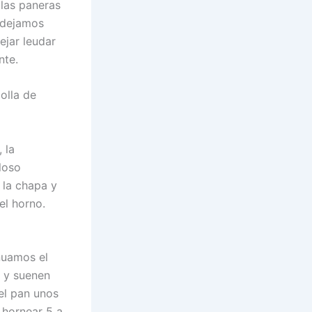
 las paneras
y dejamos
ejar leudar
nte.
olla de
 la
iloso
 la chapa y
el horno.
nuamos el
 y suenen
el pan unos
 hornear 5 a