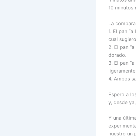
10 minutos 
La comparat
1. El pan “
cual sugier
2. El pan “a
dorado.
3. El pan “
ligeramente
4. Ambos s
Espero a los
y, desde ya
Y una últim
experimenta
nuestro un 