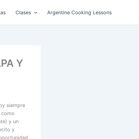
tas
Clases
Argentine Cooking Lessons
PA Y
oy siempre
a como
te) y un
ecito y
 oportunidad