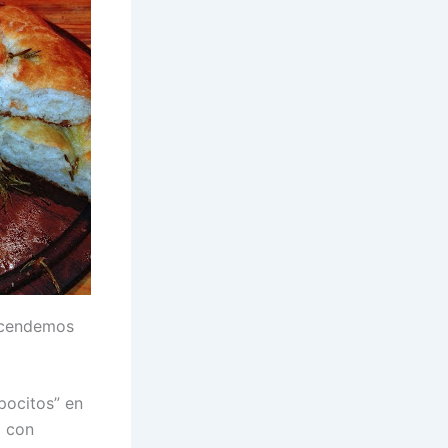
encendemos
pocitos” en
o con