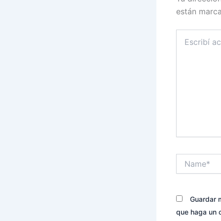
están marc
Escribí
acá...
Name*
Guardar m
que haga un 