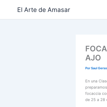
Ir
El Arte de Amasar
al
contenido
FOCA
AJO
Por
Saul Gers
En una Clas
preparamos,
focaccia co
de 25 a 28 