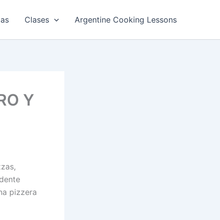
tas
Clases
Argentine Cooking Lessons
RO Y
zzas,
ndente
na pizzera