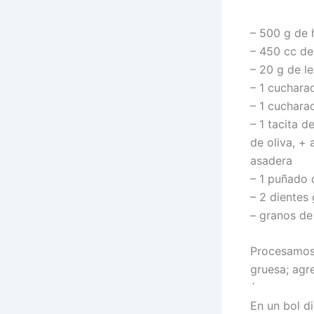
– 500 g de 
– 450 cc de
– 20 g de l
– 1 cucharad
– 1 cuchara
– 1 tacita d
de oliva, + 
asadera
– 1 puñado 
– 2 dientes
– granos de 
Procesamos 
gruesa; agr
´
En un bol d