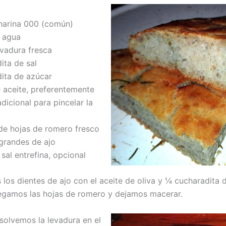
harina 000 (común)
 agua
evadura fresca
ita de sal
dita de azúcar
e aceite, preferentemente
adicional para pincelar la
de hojas de romero fresco
 grandes de ajo
sal entrefina, opcional
los dientes de ajo con el aceite de oliva y ¼ cucharadita d
egamos las hojas de romero y dejamos macerar.
isolvemos la levadura en el