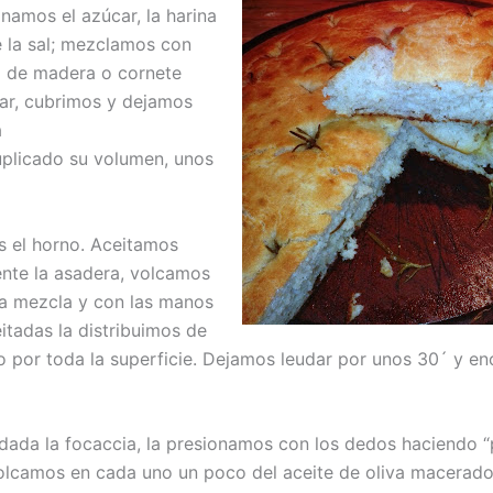
namos el azúcar, la harina
e la sal; mezclamos con
 de madera o cornete
rar, cubrimos y dejamos
a
plicado su volumen, unos
 el horno. Aceitamos
nte la asadera, volcamos
la mezcla y con las manos
itadas la distribuimos de
 por toda la superficie. Dejamos leudar por unos 30´ y 
dada la focaccia, la presionamos con los dedos haciendo “
olcamos en cada uno un poco del aceite de oliva macerad