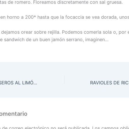
itas de romero. Floreamos discretamente con sal gruesa.
n horno a 200* hasta que la focaccia se vea dorada, unos
 dejamos orear sobre rejilla. Podemos comerla sola o, por 
e sandwich de un buen jamón serrano, imaginen…
TALLARINES CASEROS AL LIMÓN CON CREMA DE PUERROS Y CHAMPAGNE
comentario
n de correo electrónico no será publicada.
Los campos obli