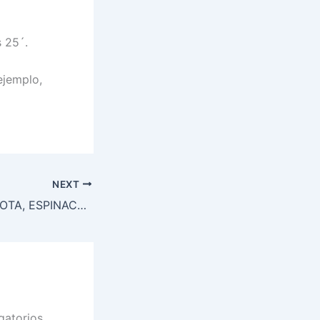
 25´.
ejemplo,
NEXT
RAVIOLES DE RICOTA, ESPINACAS Y PARMESANO, CON SALSA DE HONGOS SHITAKE, VINO BLANCO Y SALVIA
gatorios