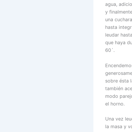
agua, adicio
y finalment
una cuchara
hasta integ
leudar hast
que haya du
60´.
Encendemos
generosame
sobre ésta 
también ace
modo parejo
el horno.
Una vez leu
la masa y v