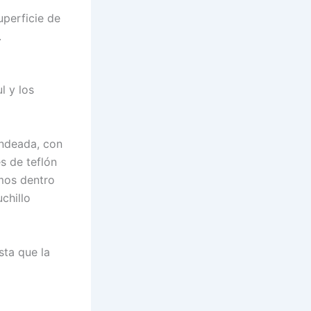
uperficie de
.
l y los
ondeada, con
s de teflón
mos dentro
chillo
sta que la