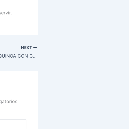
ervir.
NEXT
COUS COUS DE QUINOA CON CHAMPIÑONES, TOMILLO FRESCO Y AJO
gatorios