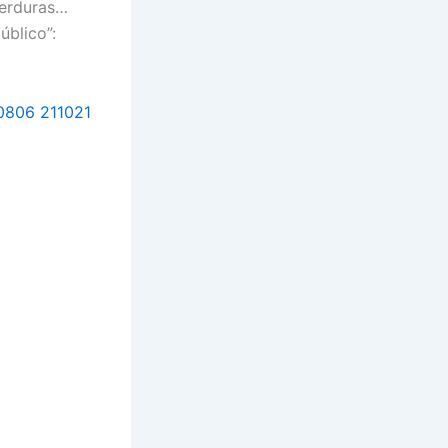
verduras…
úblico”: