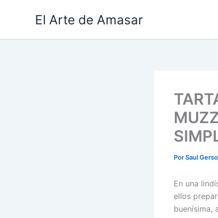
Ir
El Arte de Amasar
al
contenido
TART
MUZZ
SIMP
Por
Saul Gers
En una lind
ellos prepa
buenísima, 