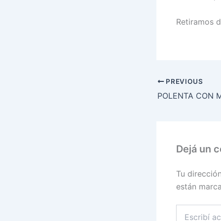
Retiramos d
PREVIOUS
POLENTA CON M
Dejá un 
Tu direcció
están marc
Escribí
acá...