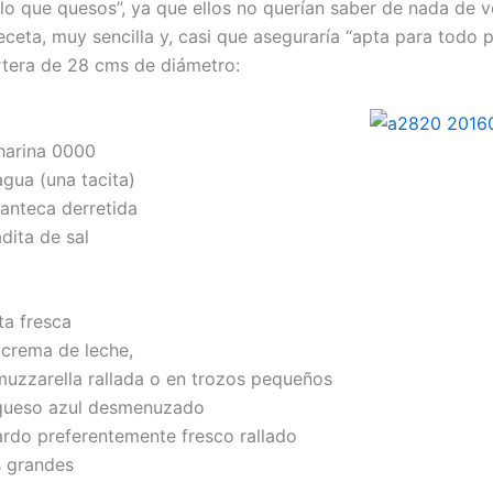
ólo que quesos”, ya que ellos no querían saber de nada de 
eceta, muy sencilla y, casi que aseguraría “apta para todo p
rtera de 28 cms de diámetro:
harina 0000
agua (una tacita)
anteca derretida
dita de sal
ta fresca
 crema de leche,
muzzarella rallada o en trozos pequeños
 queso azul desmenuzado
ardo preferentemente fresco rallado
 grandes