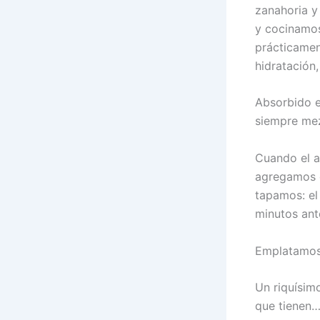
zanahoria y
y cocinamos
prácticamen
hidratación, 
Absorbido e
siempre mez
Cuando el a
agregamos e
tapamos: el
minutos ante
Emplatamos 
Un riquísimo
que tienen