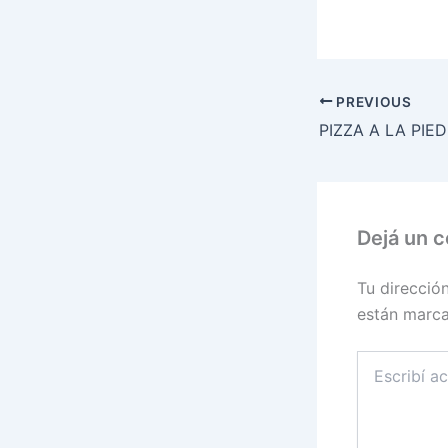
PREVIOUS
Dejá un 
Tu direcció
están marc
Escribí
acá...