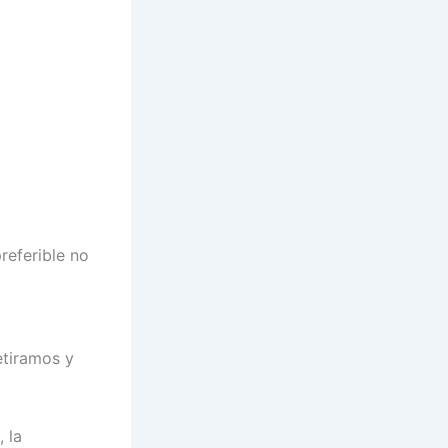
preferible no
etiramos y
 la