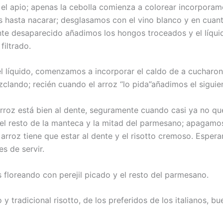
 el apio; apenas la cebolla comienza a colorear incorporam
 hasta nacarar; desglasamos con el vino blanco y en cuan
te desaparecido añadimos los hongos troceados y el líqu
filtrado.
l líquido, comenzamos a incorporar el caldo de a cucharon
clando; recién cuando el arroz “lo pida”añadimos el siguie
rroz está bien al dente, seguramente cuando casi ya no que
l resto de la manteca y la mitad del parmesano; apagamos
 arroz tiene que estar al dente y el risotto cremoso. Espe
s de servir.
floreando con perejil picado y el resto del parmesano.
 y tradicional risotto, de los preferidos de los italianos, b
…