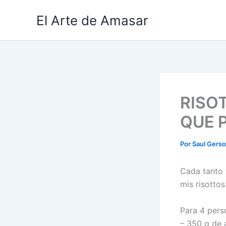
Ir
El Arte de Amasar
al
contenido
RISO
QUE 
Por
Saul Gers
Cada tanto 
mis risottos
Para 4 pers
– 350 g de 