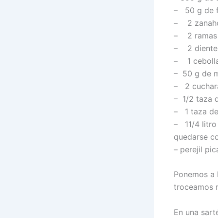
– 50 g de f
– 2 zanaho
– 2 ramas 
– 2 dientes
– 1 cebolla
– 50 g de 
– 2 cuchara
– 1/2 taza 
– 1 taza de
– 11/4 litro
quedarse co
– perejil pi
Ponemos a h
troceamos r
En una sarté