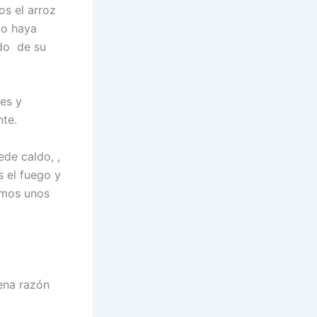
os el arroz
to haya
ido de su
es y
nte.
de caldo, ,
 el fuego y
ramos unos
uena razón