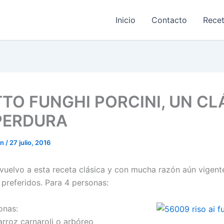
Inicio
Contacto
Rece
TTO FUNGHI PORCINI, UN CL
PERDURA
on
/
27 julio, 2016
vuelvo a esta receta clásica y con mucha razón aún vigent
 preferidos. Para 4 personas:
onas:
arroz carnaroli o arbóreo