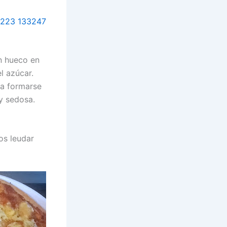
n hueco en
l azúcar.
 a formarse
y sedosa.
os leudar