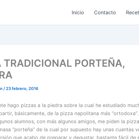
Inicio
Contacto
Rece
A TRADICIONAL PORTEÑA,
RA
on
/
23 febrero, 2016
te hago pizzas a la piedra sobre la cual he estudiado muc
partir, básicamente, de la pizza napolitana más “ortodoxa”.
unos alumnos, con más algunos amigos, me piden la pizz
masa “porteña” de la cual por supuesto hay unas cuantas v
ersión que acabo de preparar y degustar, bastante fácil de 