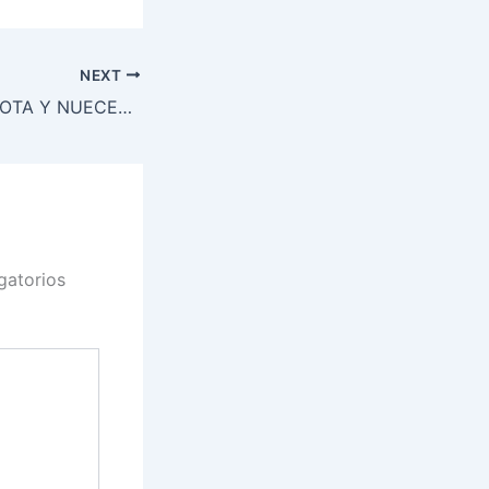
NEXT
RAVIOLES DE RICOTA Y NUECES TOSTADAS CON POMODORO Y BASÍLICO
gatorios