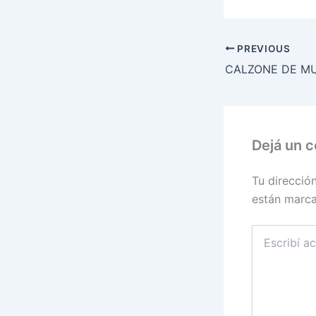
PREVIOUS
Dejá un 
Tu direcció
están marc
Escribí
acá...