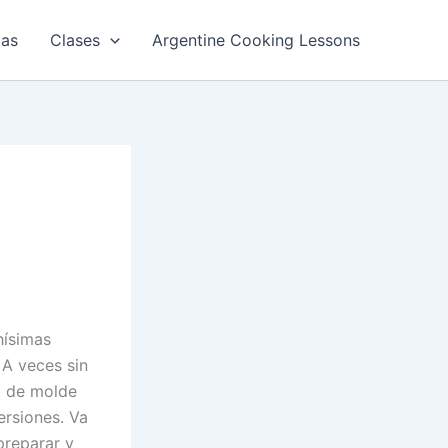
tas
Clases
Argentine Cooking Lessons
hísimas
 A veces sin
a de molde
ersiones. Va
preparar y