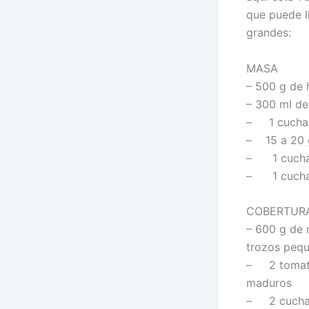
que puede l
grandes:
MASA
– 500 g de 
– 300 ml de
– 1 cuchar
– 15 a 20 g
– 1 cuchar
– 1 cuchar
COBERTURA
– 600 g de 
trozos pequ
– 2 tomate
maduros
– 2 cuchara