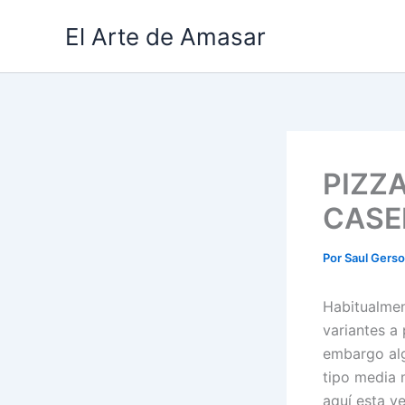
Ir
El Arte de Amasar
al
contenido
PIZZ
CASE
Por
Saul Gers
Habitualmen
variantes a 
embargo alg
tipo media 
aquí esta v