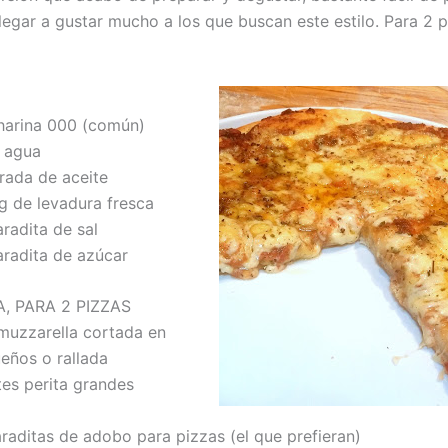
legar a gustar mucho a los que buscan este estilo. Para 2 
harina 000 (común)
 agua
ada de aceite
 de levadura fresca
adita de sal
adita de azúcar
, PARA 2 PIZZAS
muzzarella cortada en
eños o rallada
s perita grandes
ditas de adobo para pizzas (el que prefieran)