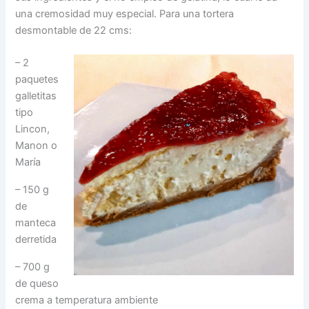
una cremosidad muy especial. Para una tortera
desmontable de 22 cms:
– 2
paquetes
galletitas
tipo
Lincon,
Manon o
María
– 150 g
de
manteca
derretida
– 700 g
de queso
crema a temperatura ambiente