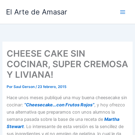
Ir
El Arte de Amasar
al
contenido
CHEESE CAKE SIN
COCINAR, SUPER CREMOSA
Y LIVIANA!
Por
Saul Gerson
/
23 febrero, 2015
Hace unos meses publiqué una muy buena cheesecake sin
cocinar:
“Cheesecake…con Frutos Rojos”
, y hoy ofrezco
una alternativa que preparamos con unos alumnos la
semana pasada sobre la base de una receta de
Martha
Stewart
. Lo interesante de esta versión es la sencillez de
sus ingredientes y el no empleo de gelatina, lo cual le da