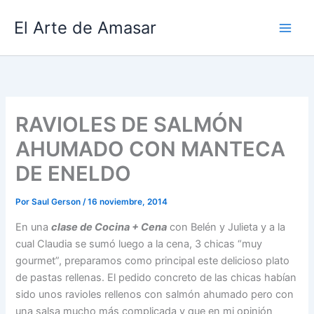
Ir
El Arte de Amasar
al
contenido
RAVIOLES DE SALMÓN
AHUMADO CON MANTECA
DE ENELDO
Por
Saul Gerson
/
16 noviembre, 2014
En una
clase de Cocina + Cena
con Belén y Julieta y a la
cual Claudia se sumó luego a la cena, 3 chicas “muy
gourmet”, preparamos como principal este delicioso plato
de pastas rellenas. El pedido concreto de las chicas habían
sido unos ravioles rellenos con salmón ahumado pero con
una salsa mucho más complicada y que en mi opinión