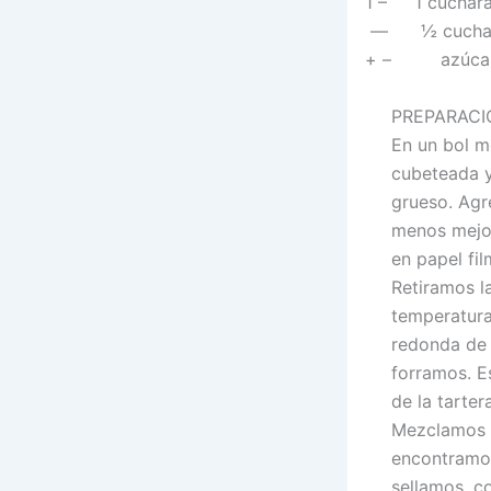
1 – 1 cuchara
—
½ cucha
+ – azúcar im
PREPARACI
En un bol m
cubeteada y
grueso. Agr
menos mejor
en papel fi
Retiramos l
temperatura
redonda de 
forramos. E
de la tartera
Mezclamos l
encontramos
sellamos, c