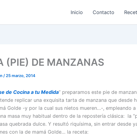
Inicio
Contacto
Rece
A (PIE) DE MANZANAS
on
/
25 marzo, 2014
se de Cocina a tu Medida
” preparamos este pie de manzan
etende replicar una exquisita tarta de manzana que desde 
á Golde -y por la cual sus nietos mueren…-, empleando a 
una masa muy habitual dentro de la repostería clásica: la “
asa quebrada dulce. Y resultó riquísima, sin entrar desde y
es con la de mamá Golde… la receta: