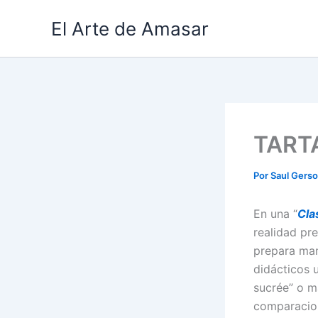
Ir
El Arte de Amasar
al
contenido
TART
Por
Saul Gers
En una “
Cla
realidad pr
prepara mam
didácticos 
sucrée” o m
comparacion