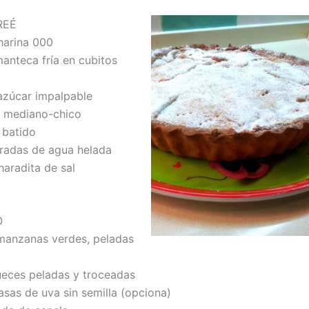
REÉ
harina 000
anteca fría en cubitos
azúcar impalpable
mediano-chico
 batido
radas de agua helada
radita de sal
O
anzanas verdes, peladas
eces peladas y troceadas
as de uva sin semilla (opciona)