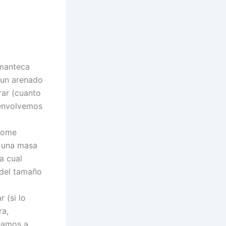
 manteca
 un arenado
rar (cuanto
 envolvemos
 tome
r una masa
a cual
 del tamaño
 (si lo
ra,
eamos a