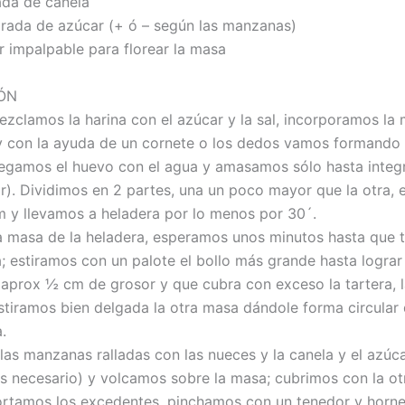
da de canela
rada de azúcar (+ ó – según las manzanas)
palpable para florear la masa
ÓN
ezclamos la harina con el azúcar y la sal, incorporamos la
 con la ayuda de un cornete o los dedos vamos formando
egamos el huevo con el agua y amasamos sólo hasta integ
). Dividimos en 2 partes, una un poco mayor que la otra,
lm y llevamos a heladera por lo menos por 30´.
a masa de la heladera, esperamos unos minutos hasta que
; estiramos con un palote el bollo más grande hasta logra
aprox ½ cm de grosor y que cubra con exceso la tartera, l
stiramos bien delgada la otra masa dándole forma circular
.
as manzanas ralladas con las nueces y la canela y el azúcar
 necesario) y volcamos sobre la masa; cubrimos con la ot
ortamos los excedentes, pinchamos con un tenedor y horn