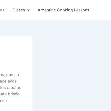
tas
Clases
Argentine Cooking Lessons
as, que en
hace años
los efectos
pate brisée
a en