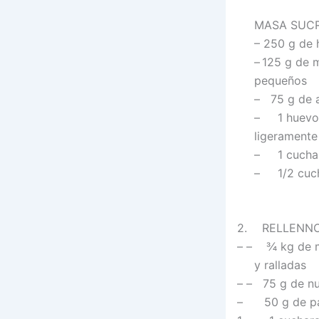
MASA SUC
– 250 g de 
–
125 g de m
pequeños
– 75 g de 
–
1 huevo 
ligeramente
– 1
cucha
–
1/2 cucha
2.
RELLENN
– – ¾ kg de m
y ralladas
– – 75 g de nu
– 50 g de pas