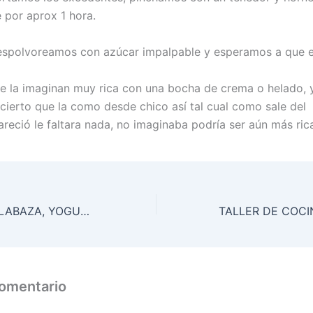
 por aprox 1 hora.
espolvoreamos con azúcar impalpable y esperamos a que e
 la imaginan muy rica con una bocha de crema o helado, y
cierto que la como desde chico así tal cual como sale del
reció le faltara nada, no imaginaba podría ser aún más ri
SOUFFLÉ DE CALABAZA, YOGUR Y PARMESANO: SENCILLO, LIVIANO Y SABROSO
comentario