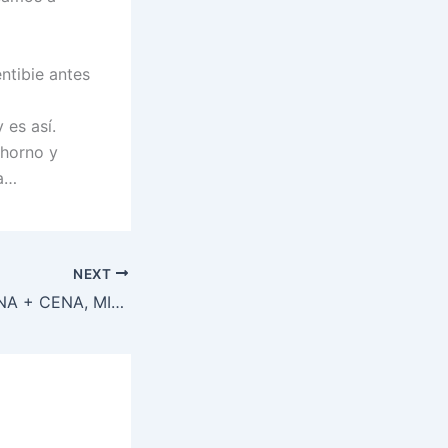
ntibie antes
 es así.
 horno y
ca…
NEXT
TALLER DE COCINA + CENA, MIÉRCOLES 02 DE ABRIL