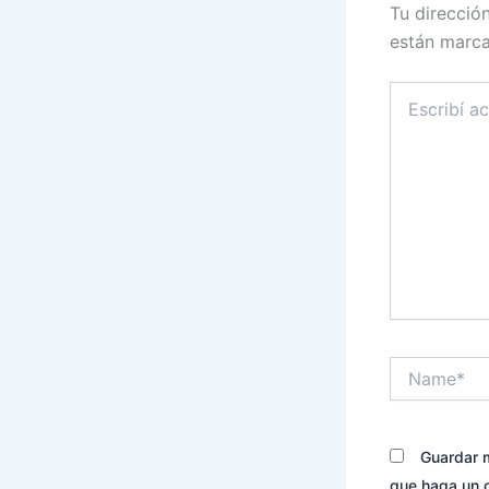
Tu direcció
están marc
Escribí
acá...
Name*
Guardar m
que haga un 