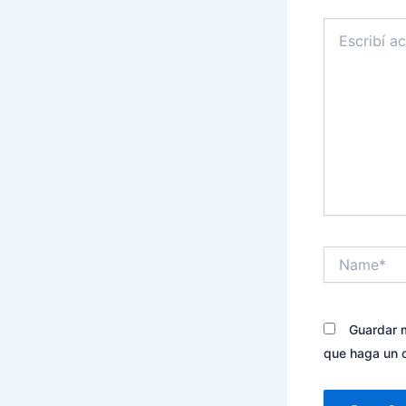
Escribí
acá...
Name*
Guardar m
que haga un 