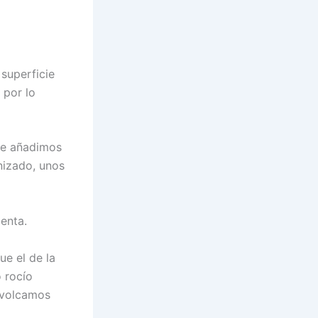
superficie
 por lo
le añadimos
nizado, unos
ienta.
ue el de la
 rocío
, volcamos