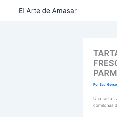
Ir
El Arte de Amasar
al
contenido
TART
FRES
PARM
Por
Saul Gers
Una tarta li
comilonas d