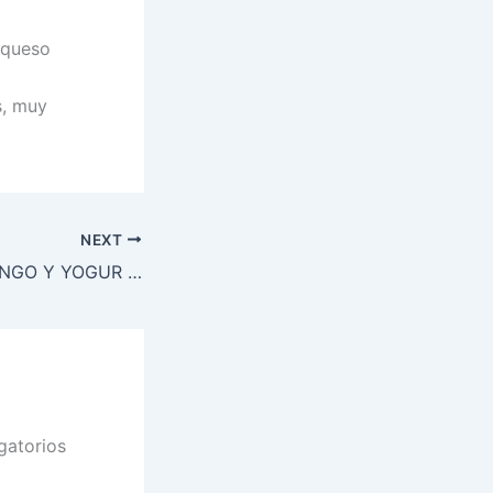
 queso
s, muy
NEXT
QUINOA CON MANGO Y YOGUR AL CURRY
gatorios