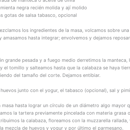
ada de manteca o aceite de oliva
enta negra recién molida y ají molido
gotas de salsa tabasco, opcional
ezclamos los ingredientes de la masa, volcamos sobre una 
y amasamos hasta integrar; envolvemos y dejamos reposar
én grande pesada y a fuego medio derretimos la manteca, 
 y el tomillo y salteamos hasta que la calabaza se haya tier
iendo del tamaño del corte. Dejamos entibiar.
huevos junto con el yogur, el tabasco (opcional), sal y pim
a masa hasta lograr un círculo de un diámetro algo mayor q
rramos la tartera previamente pincelada con materia grasa o
stribuimos la calabaza, floreamos con la muzzarella rallada
la mezcla de huevos y yogur y por último el parmesano.