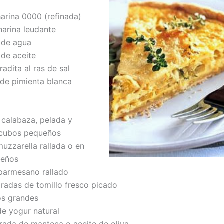
harina 0000 (refinada)
arina leudante
 de agua
de aceite
adita al ras de sal
de pimienta blanca
 calabaza, pelada y
 cubos pequeños
muzzarella rallada o en
ueños
parmesano rallado
adas de tomillo fresco picado
s grandes
e yogur natural