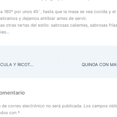
 180* por unos 40´, hasta que la masa se vea cocida y el
etiramos y dejamos entibiar antes de servir.
 otras tartas del estilo: sabrosas calientes, sabrosas fría
bias…
RAVIOLES DE RÚCULA Y RICOTA CON SALSA DE TOMATES CRUDOS
comentario
n de correo electrónico no será publicada.
Los campos obli
ados con
*