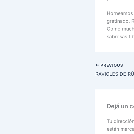
Horneamos a
gratinado. R
Como muchas
sabrosas ti
PREVIOUS
Dejá un 
Tu direcció
están marc