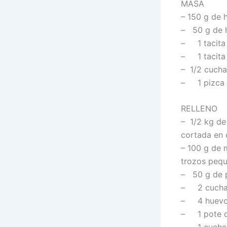
MASA
– 150 g de 
– 50 g de h
– 1 tacita
– 1 tacita 
– 1/2 cuchar
– 1 pizca 
RELLENO
– 1/2 kg de
cortada en
– 100 g de 
trozos peq
– 50 g de 
– 2 cuchar
– 4 huevo
– 1 pote d