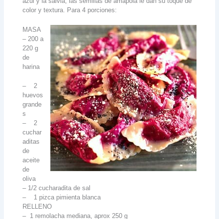
azul y la salvia; las semillas de amapola le dan su toque de
color y textura. Para 4 porciones:
MASA
– 200 a
220 g
de
harina
– 2
huevos
grande
s
– 2
cuchar
aditas
de
aceite
de
oliva
– 1/2 cucharadita de sal
– 1 pizca pimienta blanca
RELLENO
– 1 remolacha mediana, aprox 250 g