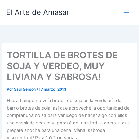
Ir
El Arte de Amasar
al
contenido
TORTILLA DE BROTES DE
SOJA Y VERDEO, MUY
LIVIANA Y SABROSA!
Por
Saul Gerson
/
17 marzo, 2013
Hacía tiempo no veía brotes de soja en la verdulería del
barrio brotes de soja, así que aproveché la oportunidad de
comprar una bolsa para ver luego de hacer algo con ellos:
una ensalada seguro y, porqué no, una tortilla como la que
preparé anoche para una cena liviana, sabrosa
y super light! Para 1 ó 2 personas: