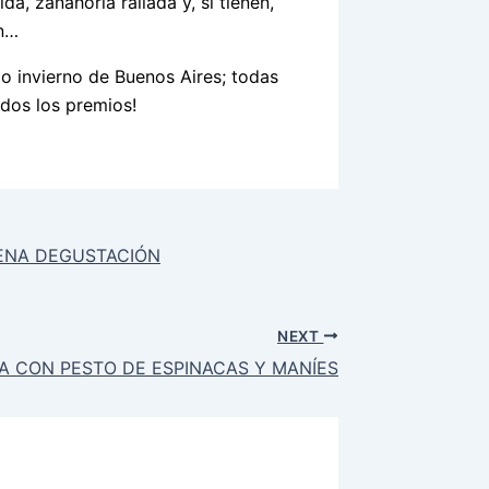
, zanahoria rallada y, si tienen,
en…
do invierno de Buenos Aires; todas
odos los premios!
CENA DEGUSTACIÓN
NEXT
KA CON PESTO DE ESPINACAS Y MANÍES