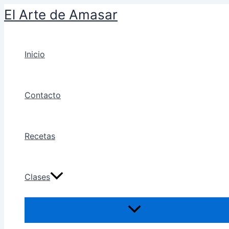
Escribí
Name*
Correo
Ir
El Arte de Amasar
acá...
electrónico*
al
contenido
Inicio
Contacto
Recetas
Clases