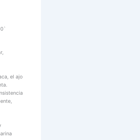
30`
r,
ca, el ajo
nta.
nsistencia
ente,
y
arina