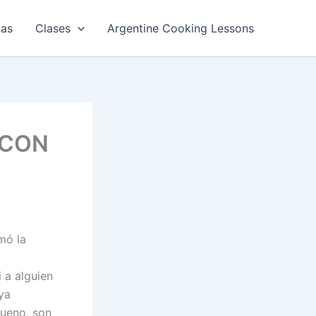
tas
Clases
Argentine Cooking Lessons
 CON
mó la
 a alguien
ya
ueno, son