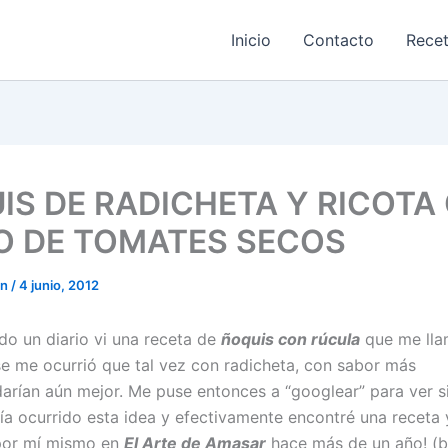
Inicio
Contacto
Rece
IS DE RADICHETA Y RICOTA
O DE TOMATES SECOS
on
/
4 junio, 2012
do un diario vi una receta de
ñoquis con rúcula
que me lla
se me ocurrió que tal vez con radicheta, con sabor más
darían aún mejor. Me puse entonces a “googlear” para ver si
bía ocurrido esta idea y efectivamente encontré una receta 
por mí mismo en
El Arte de Amasar
hace más de un año! (b