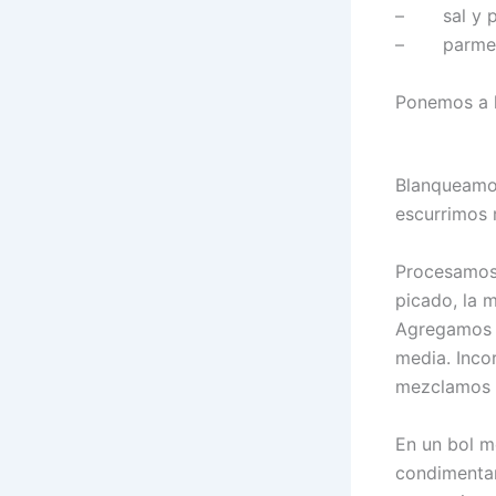
– sal y pi
– parmesan
Ponemos a h
Blanqueamos
escurrimos 
Procesamos 
picado, la m
Agregamos e
media. Inco
mezclamos 
En un bol m
condimenta