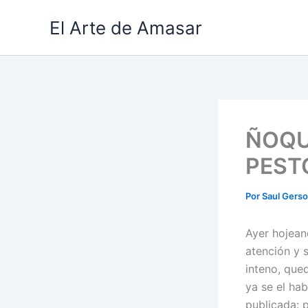
Ir
El Arte de Amasar
al
contenido
ÑOQU
PEST
Por
Saul Gers
Ayer hojean
atención y 
inteno, que
ya se el ha
publicada: 