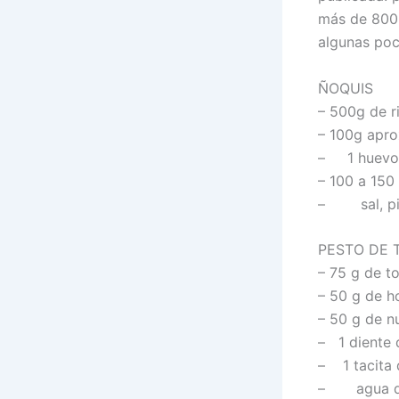
más de 800,
algunas poc
ÑOQUIS
– 500g de ri
– 100g apro
– 1 huevo 
– 100 a 150
– sal, pim
PESTO DE 
– 75 g de t
– 50 g de h
– 50 g de n
– 1 diente 
– 1 tacita 
– agua de 