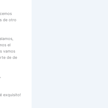
hacemos
s de otro
alamos,
mos el
los vamos
erte de de
,
 exquisito!