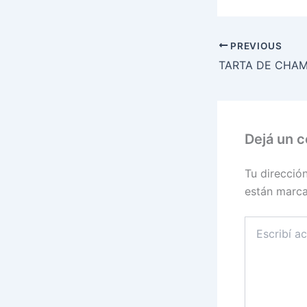
PREVIOUS
Dejá un 
Tu direcció
están marc
Escribí
acá...