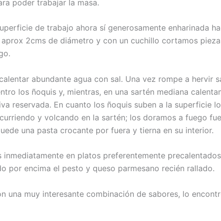
ara poder trabajar la masa.
uperficie de trabajo ahora sí generosamente enharinada 
 aprox 2cms de diámetro y con un cuchillo cortamos pieza
go.
alentar abundante agua con sal. Una vez rompe a hervir s
tro los ñoquis y, mientras, en una sartén mediana calenta
liva reservada. En cuanto los ñoquis suben a la superficie 
curriendo y volcando en la sartén; los doramos a fuego fu
ede una pasta crocante por fuera y tierna en su interior.
inmediatamente en platos preferentemente precalentados
do por encima el pesto y queso parmesano recién rallado.
n una muy interesante combinación de sabores, lo encontré