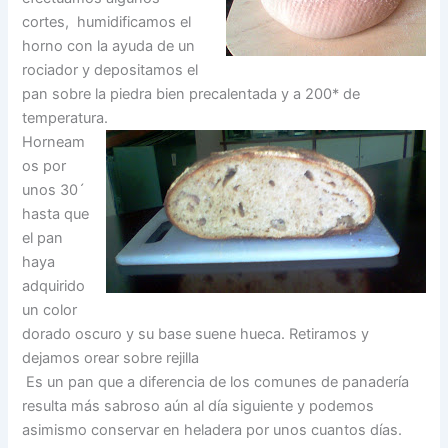
cortes, humidificamos el
horno con la ayuda de un
rociador y depositamos el
pan sobre la piedra bien precalentada y a 200* de
temperatura.
Horneam
os por
unos 30´
hasta que
el pan
haya
adquirido
un color
dorado oscuro y su base suene hueca. Retiramos y
dejamos orear sobre rejilla
Es un pan que a diferencia de los comunes de panadería
resulta más sabroso aún al día siguiente y podemos
asimismo conservar en heladera por unos cuantos días.