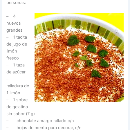
personas:
– 4
huevos
grandes
– 1 tacita
de jugo de
limón
fresco
– 1 taza
de azúcar
–
ralladura de
1 limón
– 1 sobre
de gelatina
sin sabor (7 g)
– chocolate amargo rallado c/n
– hojas de menta para decorar, c/n