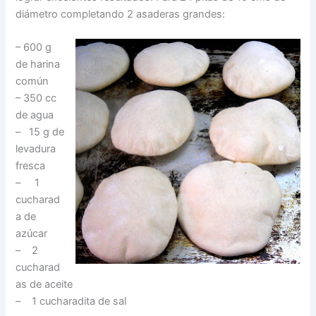
diámetro completando 2 asaderas grandes:
– 600 g
de harina
común
– 350 cc
de agua
– 15 g de
levadura
fresca
– 1
cucharad
a de
azúcar
– 2
cucharad
as de aceite
– 1 cucharadita de sal