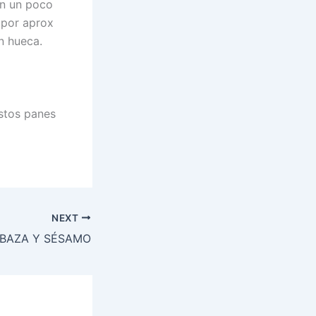
on un poco
 por aprox
n hueca.
stos panes
NEXT
ABAZA Y SÉSAMO