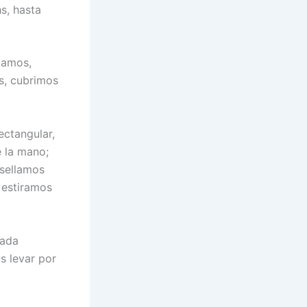
s, hasta
camos,
s, cubrimos
ctangular,
e la mano;
 sellamos
 estiramos
tada
s levar por