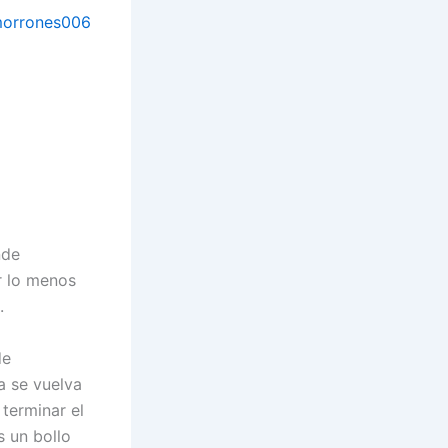
nde
r lo menos
.
de
a se vuelva
terminar el
 un bollo