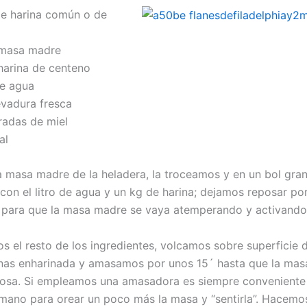
e harina común o de
 masa madre
harina de centeno
de agua
evadura fresca
adas de miel
al
a masa madre de la heladera, la troceamos y en un bol gra
on el litro de agua y un kg de harina; dejamos reposar po
 para que la masa madre se vaya atemperando y activando
s el resto de los ingredientes, volcamos sobre superficie 
nas enharinada y amasamos por unos 15´ hasta que la mas
osa. Si empleamos una amasadora es siempre conveniente 
ano para orear un poco más la masa y “sentirla”. Hacemos