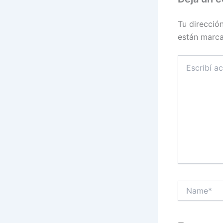
Tu direcció
están marc
Escribí
acá...
Name*