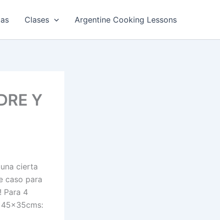
tas
Clases
Argentine Cooking Lessons
DRE Y
una cierta
te caso para
! Para 4
e 45x35cms: