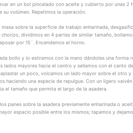
evar en un bol pincelado con aceite y cubierto por unas 2 h
e su volúmen. Repetimos la operación.
 masa sobre la superficie de trabajo enharinada, desgasifi
chorizo, dividimos en 4 partes de similar tamaño, bollamo
eposar por 15´. Encendemos el horno.
a bollo y lo estiramos con la mano dándoles una forma re
s lados mayores hacia el centro y sellamos con el canto d
aplastar un poco, volcamos un lado mayor sobre el otro y
os haciendo una especie de repulgue. Con un ligero vaivén
ta el tamaño que permita el largo de la asadera.
os panes sobre la asadera previamente enharinada o acei
mayor espacio posible entre los mismos; tapamos y dejamo