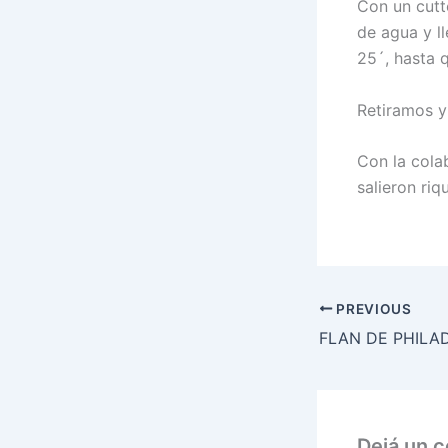
Con un cutt
de agua y l
25´, hasta 
Retiramos y 
Con la cola
salieron ri
PREVIOUS
Dejá un 