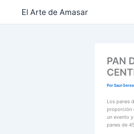
Ir
El Arte de Amasar
al
contenido
PAN 
CENT
Por
Saul Gers
Los panes d
proporción 
un evento y
panes de 45