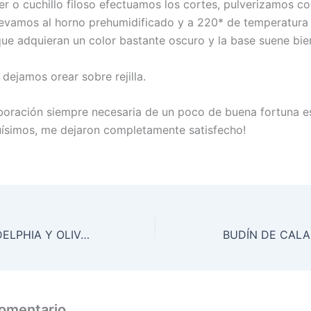
er o cuchillo filoso efectuamos los cortes, pulverizamos c
levamos al horno prehumidificado y a 220* de temperatura
que adquieran un color bastante oscuro y la base suene bie
dejamos orear sobre rejilla.
boración siempre necesaria de un poco de buena fortuna e
quísimos, me dejaron completamente satisfecho!
FLAN DE PHILADELPHIA Y OLIVAS CON MORRONES DE COLORES
BUDÍN DE CAL
comentario