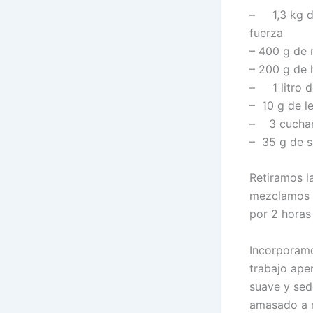
– 1,3 kg d
fuerza
– 400 g de
– 200 g de 
– 1 litro 
– 10 g de l
– 3 cuchar
– 35 g de s
Retiramos l
mezclamos c
por 2 horas
Incorporamo
trabajo ape
suave y sed
amasado a m