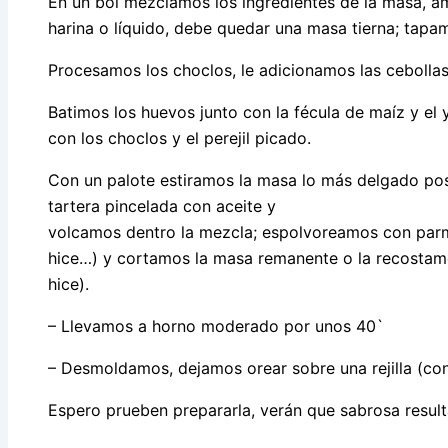
En un bol mezclamos los ingredientes de la masa, a
harina o líquido, debe quedar una masa tierna; tapa
Procesamos los choclos, le adicionamos las cebolla
Batimos los huevos junto con la fécula de maíz y e
con los choclos y el perejil picado.
Con un palote estiramos la masa lo más delgado pos
tartera pincelada con aceite y
volcamos dentro la mezcla; espolvoreamos con parm
hice…) y cortamos la masa remanente o la recostamos
hice).
– Llevamos a horno moderado por unos 40`
– Desmoldamos, dejamos orear sobre una rejilla (con
Espero prueben prepararla, verán que sabrosa resul