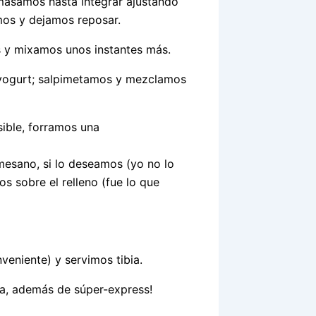
masamos hasta integrar ajustando
mos y dejamos reposar.
s y mixamos unos instantes más.
l yogurt; salpimetamos y mezclamos
ible, forramos una
esano, si lo deseamos (yo no lo
 sobre el relleno (fue lo que
veniente) y servimos tibia.
ta, además de súper-express!