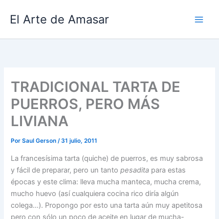
Ir
El Arte de Amasar
al
contenido
TRADICIONAL TARTA DE
PUERROS, PERO MÁS
LIVIANA
Por
Saul Gerson
/
31 julio, 2011
La francesísima tarta (quiche) de puerros, es muy sabrosa
y fácil de preparar, pero un tanto
pesadita
para estas
épocas y este clima: lleva mucha manteca, mucha crema,
mucho huevo (así cualquiera cocina rico diría algún
colega…). Propongo por esto una tarta aún muy apetitosa
pero con sólo un poco de aceite en lugar de mucha-