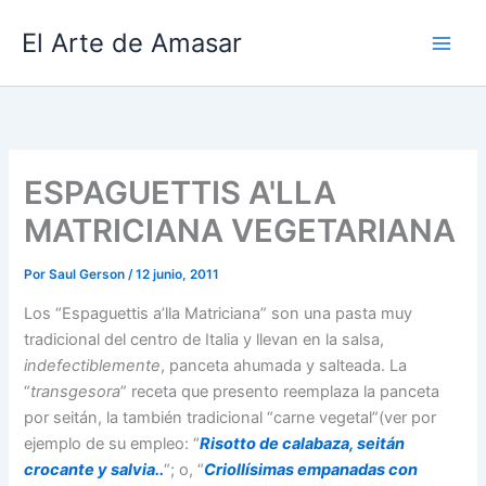
Ir
El Arte de Amasar
al
contenido
ESPAGUETTIS A'LLA
MATRICIANA VEGETARIANA
Por
Saul Gerson
/
12 junio, 2011
Los “Espaguettis a’lla Matriciana” son una pasta muy
tradicional del centro de Italia y llevan en la salsa,
indefectiblemente
, panceta ahumada y salteada. La
“
transgesora
” receta que presento reemplaza la panceta
por seitán, la también tradicional “carne vegetal”(ver por
ejemplo de su empleo: “
Risotto de calabaza, seitán
crocante y salvia..
“; o, “
Criollísimas empanadas con