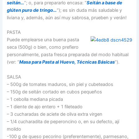
seitán…
“; o, para prepararlo encasa: “
Seitán a base de
glúten puro de tringo…
“); es sin duda más saludable y
liviana y, además, aún así muy sabrosa, prueben y verán!
PASTA
Puede emplearse una buena pasta
seca (500g) o bien, como prefiero
personalmente, pasta fresca preparada del modo habitual
(ver: “
Masa para Pasta al Huevo, Técnicas Básicas
“).
SALSA
– 500g de tomates maduros, sin piel y cubeteados
– 150g de seitán cortado en cubos pequeños
– 1 cebolla mediana picada
– 1 diente de ajo entero + 1 fileteado
– 3 cucharadas de aciete de oliva extra virgen
– 1/4 cucharadita de peperoncino o, en su defecto, ají
molido
-100 g de queso pecorino (preferentemente), parmesano,