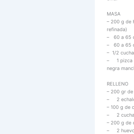
MASA
– 200 g de 
refinada)
– 60 a 65 c
– 60 a 65 c
– 1/2 cucha
– 1 pizca d
negra manc
RELLENO
– 200 gr de
– 2 echalo
– 100 g de 
– 2 cuchara
– 200 g de 
– 2 huevos