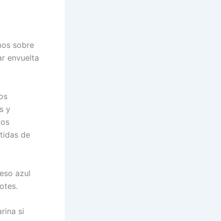
mos sobre
r envuelta
os
s y
los
tidas de
eso azul
otes.
rina si