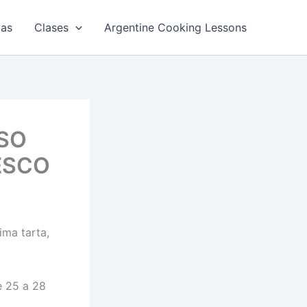
tas
Clases
Argentine Cooking Lessons
SO
ESCO
ima tarta,
e 25 a 28