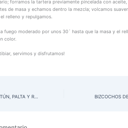
ario; forramos la tartera previamente pincelada con aceite
tes de masa y echamos dentro la mezcla; volcamos suave
el relleno y repulgamos.
 fuego moderado por unos 30´ hasta que la masa y el rel
 color.
ibiar, servimos y disfrutamos!
ENSALADA DE ATÚN, PALTA Y RÚCULA, EN VINAGRETA DE ORÉGANO
BIZCOCHOS DE
comentario