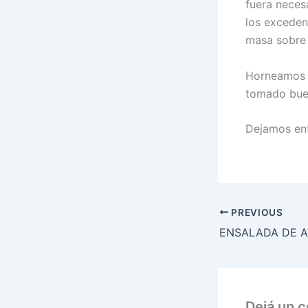
fuera neces
los exceden
masa sobre 
Horneamos a
tomado buen
Dejamos ent
PREVIOUS
Dejá un 