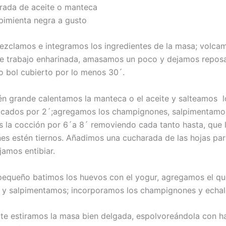
ada de aceite o manteca
mienta negra a gusto
ezclamos e integramos los ingredientes de la masa; volca
de trabajo enharinada, amasamos un poco y dejamos reposa
 o bol cubierto por lo menos 30´.
én grande calentamos la manteca o el aceite y salteamos l
icados por 2´;agregamos los champignones, salpimentamo
 la cocción por 6´a 8´ removiendo cada tanto hasta, que 
s estén tiernos. Añadimos una cucharada de las hojas par
jamos entibiar.
pequeño batimos los huevos con el yogur, agregamos el qu
y salpimentamos; incorporamos los champignones y echal
te estiramos la masa bien delgada, espolvoreándola con ha