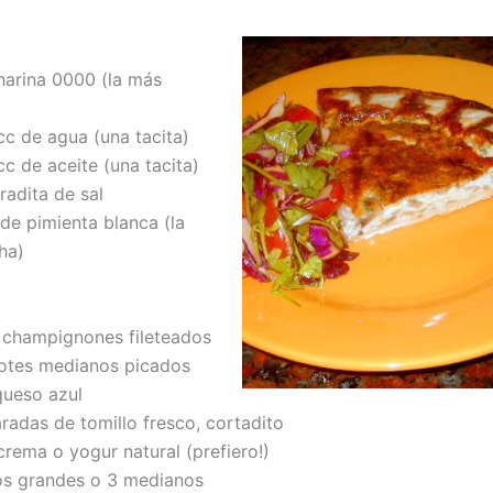
harina 0000 (la más
c de agua (una tacita)
c de aceite (una tacita)
radita de sal
e pimienta blanca (la
ha)
 champignones fileteados
tes medianos picados
queso azul
das de tomillo fresco, cortadito
crema o yogur natural (prefiero!)
 grandes o 3 medianos