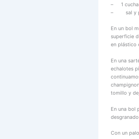
– 1 cuchar
– sal y pi
En un bol m
superficie 
en plástico
En una sart
echalotes p
continuamos
champignone
tomillo y de
En una bol 
desgranado 
Con un palo