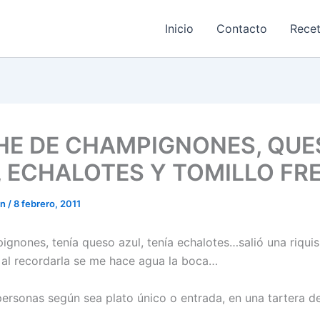
Inicio
Contacto
Rece
HE DE CHAMPIGNONES, QUE
, ECHALOTES Y TOMILLO FR
on
/
8 febrero, 2011
ignones, tenía queso azul, tenía echalotes…salió una riquis
 recordarla se me hace agua la boca…
personas según sea plato único o entrada, en una tartera d