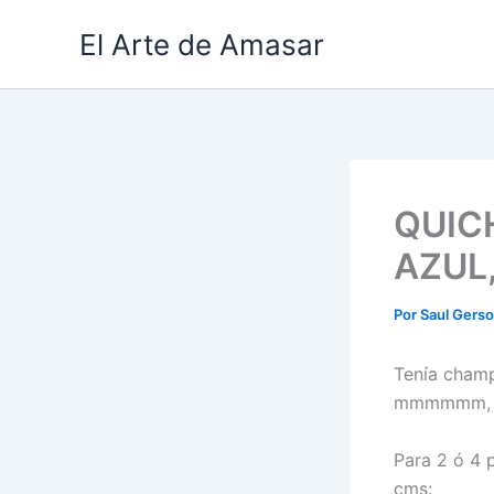
Ir
El Arte de Amasar
al
contenido
QUIC
AZUL
Por
Saul Gers
Tenía champ
mmmmmm, al
Para 2 ó 4 
cms: