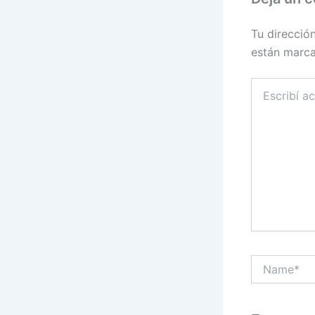
Tu direcció
están marc
Escribí
acá...
Name*