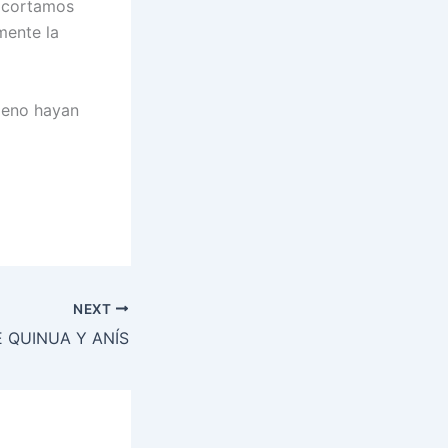
, cortamos
mente la
leno hayan
NEXT
 QUINUA Y ANÍS