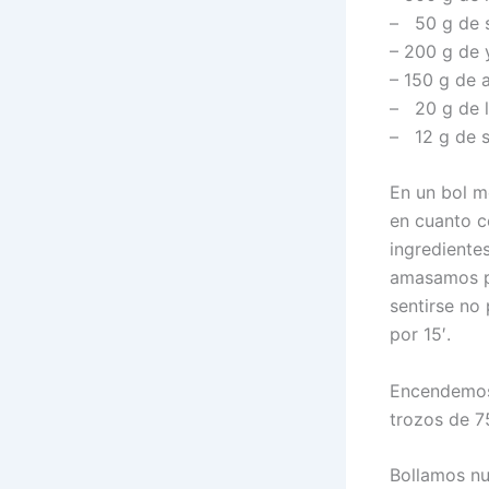
– 50 g de s
– 200 g de 
– 150 g de 
– 20 g de 
– 12 g de s
En un bol m
en cuanto c
ingrediente
amasamos po
sentirse no
por 15′.
Encendemos 
trozos de 7
Bollamos nu