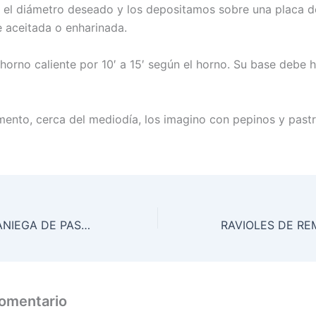
r el diámetro deseado y los depositamos sobre una placa 
 aceitada o enharinada.
horno caliente por 10′ a 15′ según el horno. Su base debe 
ento, cerca del mediodía, los imagino con pepinos y pastr
ENSALADA VERANIEGA DE PASTA, APIO, ATUN, NARANJA Y TOMATES
comentario