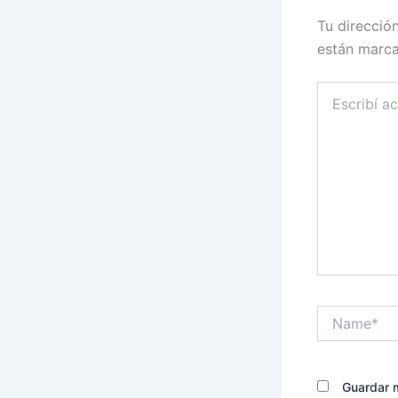
Tu direcció
están marc
Escribí
acá...
Name*
Guardar m