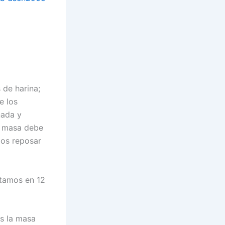
 de harina;
e los
nada y
a masa debe
mos reposar
rtamos en 12
s la masa