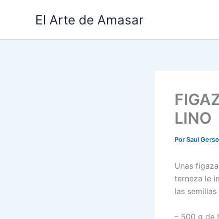
Ir
El Arte de Amasar
al
contenido
FIGA
LINO
Por
Saul Gers
Unas figaza
terneza le 
las semillas
– 500 g de 