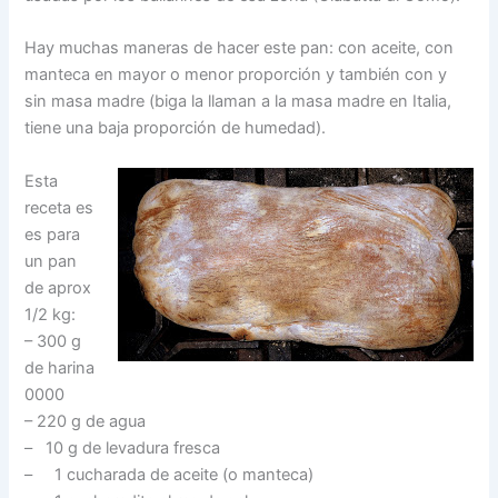
Hay muchas maneras de hacer este pan: con aceite, con
manteca en mayor o menor proporción y también con y
sin masa madre (biga la llaman a la masa madre en Italia,
tiene una baja proporción de humedad).
Esta
receta es
es para
un pan
de aprox
1/2 kg:
– 300 g
de harina
0000
– 220 g de agua
– 10 g de levadura fresca
– 1 cucharada de aceite (o manteca)