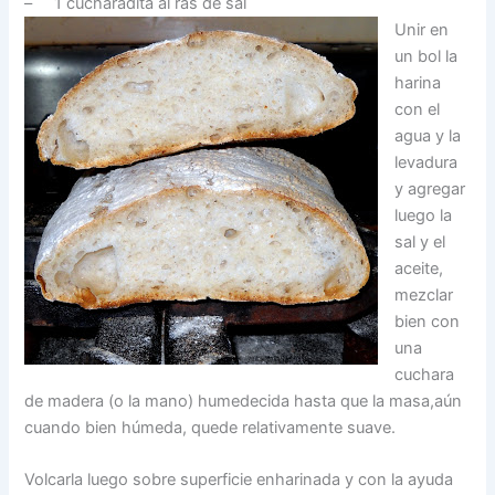
– 1 cucharadita al ras de sal
Unir en
un bol la
harina
con el
agua y la
levadura
y agregar
luego la
sal y el
aceite,
mezclar
bien con
una
cuchara
de madera (o la mano) humedecida hasta que la masa,aún
cuando bien húmeda, quede relativamente suave.
Volcarla luego sobre superficie enharinada y con la ayuda