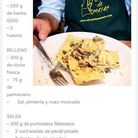
– 200 g
de harina
0000
– 2
huevos
RELLENO
– 300 g
de ricota
fresca
– 75 g
de
parmesano
– Sal, pimienta y nuez moscada
SALSA
– 300 g de portobelos fileteados
– 2 cucharadas de perejil picado