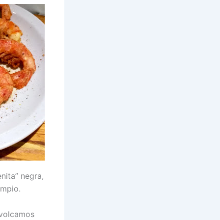
nita” negra,
impio.
 volcamos