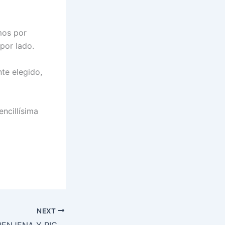
mos por
por lado.
te elegido,
ncillísima
NEXT