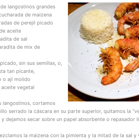
 de langostinos grandes
cucharada de maizena
das de perejil picado
de aceite
dita de sal
radita de mix de
picado, sin sus semillas, o,
sta tan picante,
 o ají molido
 aceite vegetal
 langostinos, cortamos
llo serrado la cáscara en su parte superior, quitamos la “ve
y dejamos secar sobre un papel absorbente o repasador l
ezclamos la maizena con la pimienta y la mitad de la sal y