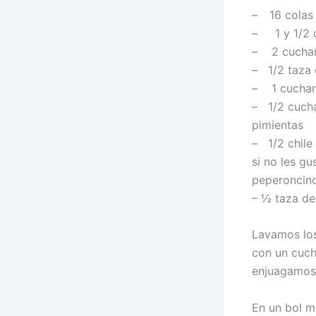
–
16 colas
– 1 y 1/2 
– 2 cuchara
– 1/2 taza 
– 1 cuchara
– 1/2 cucha
pimientas
– 1/2 chile 
si no les gu
peperoncino
– ½ taza de
Lavamos los
con un cuchi
enjuagamos 
En un bol m