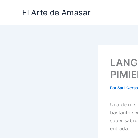
Ir
El Arte de Amasar
al
contenido
LANG
PIMI
Por
Saul Gers
Una de mis 
bastante se
super sabro
entrada: