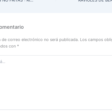
BATATAS "FRITAS NO FRITAS": RICAS, CROCANTES Y SALUDABLES
comentario
n de correo electrónico no será publicada.
Los campos obli
ados con
*