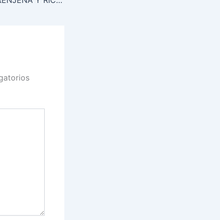
RAVIOLES DE BERENJENA Y RICOTA, CON SALSA VERANIEGA DE TOMATES FRESCOS, ALBAHACA Y AJO
gatorios