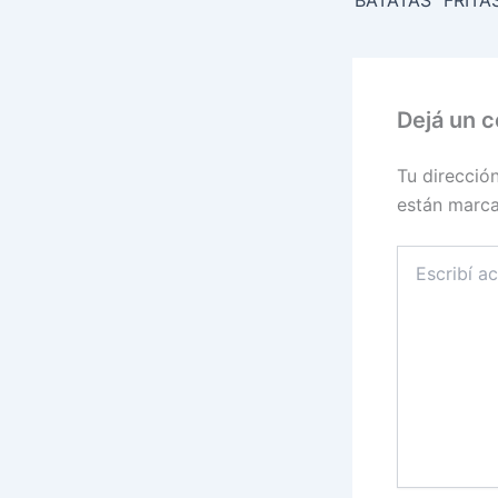
Dejá un 
Tu direcció
están marc
Escribí
acá...